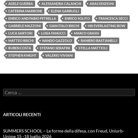
ADELE GUERRA
ALESSANDRA CALANCHI
ARAS EDIZIONI
CATERINA MARRONE
ELENA GARBUGLI
ENRICO AND FABIO PETRELLA
ENRICO SOLITO
FRANCESCA SECCI
GABRIELE MAZZONI
GIAN ITALO BISCHI
HIS EVERLASTING BOW
LUCA SARTORI
LUISA FANUCCI
MARCO GRASSI
MATTEO BISCHI
NANDO GAZZOLO
RANIERO BASTIANELLI
RUBEN COSTA
STEFANO SERAFINI
STELLA MATTIOLI
STEPHEN KNIGHT
VALERIO VIVIANI
Ricerca
per:
ARTICOLI RECENTI
SUMMERS SCHOOL – Le forme della difesa, con Freud, Uniurb-
Unime 15 -18 luglio 2026