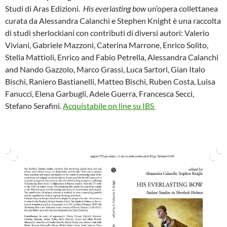
e
t
Studi di Aras Edizioni.
His everlasting bow
un’opera collettanea
b
t
o
e
curata da Alessandra Calanchi e Stephen Knight è una raccolta
o
r
di studi sherlockiani con contributi di diversi autori: Valerio
k
Viviani, Gabriele Mazzoni, Caterina Marrone, Enrico Solito,
Stella Mattioli, Enrico and Fabio Petrella, Alessandra Calanchi
and Nando Gazzolo, Marco Grassi, Luca Sartori, Gian Italo
Bischi, Raniero Bastianelli, Matteo Bischi, Ruben Costa, Luisa
Fanucci, Elena Garbugli, Adele Guerra, Francesca Secci,
Stefano Serafini.
Acquistabile on line su IBS