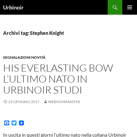
Vai
Cerca
Urbinoir
al
MENU
contenuto
PRINCI
Archivi tag: Stephen Knight
SEGNALAZIONI NOVITÀ
HIS EVERLASTING BOW
L’ULTIMO NATO IN
URBINOIR STUDI
23 GENNAIO 2017
WEBNOIRMASTER
F
T
a
w
c
i
In uscita in questi giorni l’ultimo nato nella collana Urbinoir