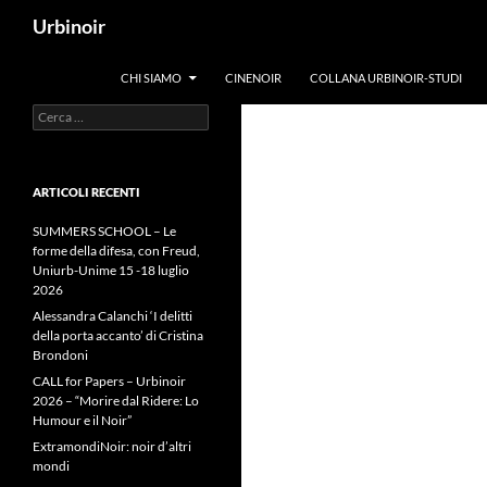
Vai
Cerca
Urbinoir
al
contenuto
CHI SIAMO
CINENOIR
COLLANA URBINOIR-STUDI
Ricerca
per:
ARTICOLI RECENTI
SUMMERS SCHOOL – Le
forme della difesa, con Freud,
Uniurb-Unime 15 -18 luglio
2026
Alessandra Calanchi ‘I delitti
della porta accanto’ di Cristina
Brondoni
CALL for Papers – Urbinoir
2026 – “Morire dal Ridere: Lo
Humour e il Noir”
ExtramondiNoir: noir d’altri
mondi