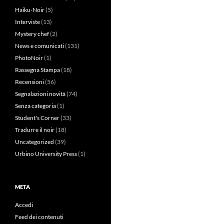
Haiku-Noir
(5)
Interviste
(13)
Mystery chef
(2)
News e comunicati
(131)
PhotoNoir
(1)
Rassegna Stampa
(18)
Recensioni
(56)
Segnalazioni novità
(74)
Senza categoria
(1)
Student's Corner
(33)
Tradurre il noir
(18)
Uncategorized
(39)
Urbino University Press
(1)
META
Accedi
Feed dei contenuti