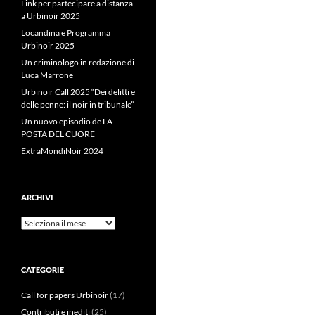
Link per partecipare a distanza
a Urbinoir 2025
Locandina e Programma
Urbinoir 2025
Un criminologo in redazione di
Luca Marrone
Urbinoir Call 2025 “Dei delitti e
delle penne: il noir in tribunale”
Un nuovo episodio de LA
POSTA DEL CUORE
ExtraMondiNoir 2024
ARCHIVI
Archivi
CATEGORIE
Call for papers Urbinoir
(17)
Contributi e inediti
(25)