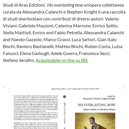
e
t
Studi di Aras Edizioni.
His everlasting bow
un’opera collettanea
b
t
o
e
curata da Alessandra Calanchi e Stephen Knight è una raccolta
o
r
di studi sherlockiani con contributi di diversi autori: Valerio
k
Viviani, Gabriele Mazzoni, Caterina Marrone, Enrico Solito,
Stella Mattioli, Enrico and Fabio Petrella, Alessandra Calanchi
and Nando Gazzolo, Marco Grassi, Luca Sartori, Gian Italo
Bischi, Raniero Bastianelli, Matteo Bischi, Ruben Costa, Luisa
Fanucci, Elena Garbugli, Adele Guerra, Francesca Secci,
Stefano Serafini.
Acquistabile on line su IBS