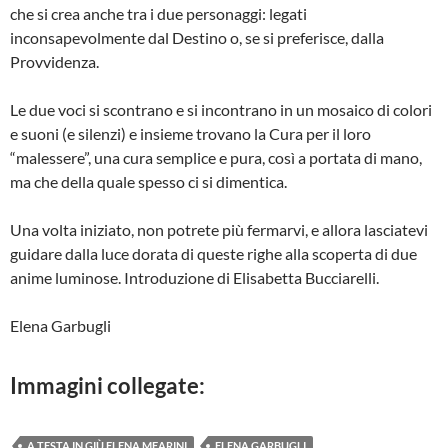
che si crea anche tra i due personaggi: legati
inconsapevolmente dal Destino o, se si preferisce, dalla
Provvidenza.
Le due voci si scontrano e si incontrano in un mosaico di colori
e suoni (e silenzi) e insieme trovano la Cura per il loro
“malessere”, una cura semplice e pura, così a portata di mano,
ma che della quale spesso ci si dimentica.
Una volta iniziato, non potrete più fermarvi, e allora lasciatevi
guidare dalla luce dorata di queste righe alla scoperta di due
anime luminose. Introduzione di Elisabetta Bucciarelli.
Elena Garbugli
Immagini collegate:
A TESTA IN GIÙ ELENA MEARINI
ELENA GARBUGLI