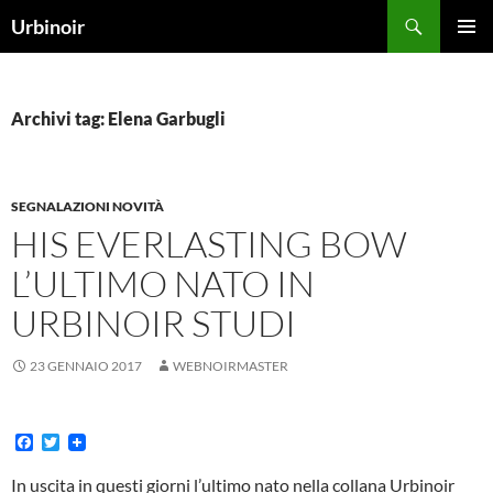
Vai
Cerca
Urbinoir
al
MENU
contenuto
PRINCI
Archivi tag: Elena Garbugli
SEGNALAZIONI NOVITÀ
HIS EVERLASTING BOW
L’ULTIMO NATO IN
URBINOIR STUDI
23 GENNAIO 2017
WEBNOIRMASTER
F
T
a
w
c
i
In uscita in questi giorni l’ultimo nato nella collana Urbinoir