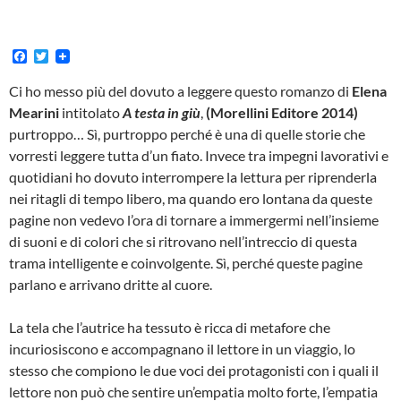
F
T
a
w
c
i
Ci ho messo più del dovuto a leggere questo romanzo di
Elena
e
t
Mearini
intitolato
A testa in giù
,
(Morellini Editore 2014)
b
t
o
e
purtroppo… Sì, purtroppo perché è una di quelle storie che
o
r
vorresti leggere tutta d’un fiato. Invece tra impegni lavorativi e
k
quotidiani ho dovuto interrompere la lettura per riprenderla
nei ritagli di tempo libero, ma quando ero lontana da queste
pagine non vedevo l’ora di tornare a immergermi nell’insieme
di suoni e di colori che si ritrovano nell’intreccio di questa
trama intelligente e coinvolgente. Sì, perché queste pagine
parlano e arrivano dritte al cuore.
La tela che l’autrice ha tessuto è ricca di metafore che
incuriosiscono e accompagnano il lettore in un viaggio, lo
stesso che compiono le due voci dei protagonisti con i quali il
lettore non può che sentire un’empatia molto forte, l’empatia