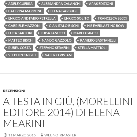
ADELE GUERRA
ALESSANDRA CALANCHI
ARAS EDIZIONI
CATERINA MARRONE
ELENA GARBUGLI
ENRICO AND FABIO PETRELLA
ENRICO SOLITO
FRANCESCA SECCI
GABRIELE MAZZONI
GIAN ITALO BISCHI
HIS EVERLASTING BOW
LUCA SARTORI
LUISA FANUCCI
MARCO GRASSI
MATTEO BISCHI
NANDO GAZZOLO
RANIERO BASTIANELLI
RUBEN COSTA
STEFANO SERAFINI
STELLA MATTIOLI
STEPHEN KNIGHT
VALERIO VIVIANI
RECENSIONI
A TESTA IN GIÙ, (MORELLINI
EDITORE 2014) DI ELENA
MEARINI
11 MARZO 2015
WEBNOIRMASTER