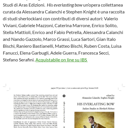
e
t
Studi di Aras Edizioni.
His everlasting bow
un’opera collettanea
b
t
o
e
curata da Alessandra Calanchi e Stephen Knight è una raccolta
o
r
di studi sherlockiani con contributi di diversi autori: Valerio
k
Viviani, Gabriele Mazzoni, Caterina Marrone, Enrico Solito,
Stella Mattioli, Enrico and Fabio Petrella, Alessandra Calanchi
and Nando Gazzolo, Marco Grassi, Luca Sartori, Gian Italo
Bischi, Raniero Bastianelli, Matteo Bischi, Ruben Costa, Luisa
Fanucci, Elena Garbugli, Adele Guerra, Francesca Secci,
Stefano Serafini.
Acquistabile on line su IBS