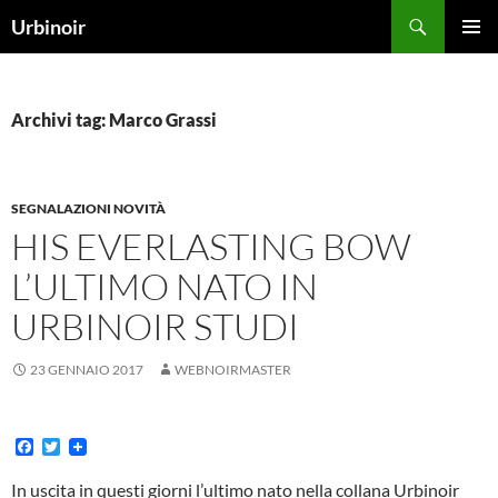
Vai
Cerca
Urbinoir
al
MENU
contenuto
PRINCI
Archivi tag: Marco Grassi
SEGNALAZIONI NOVITÀ
HIS EVERLASTING BOW
L’ULTIMO NATO IN
URBINOIR STUDI
23 GENNAIO 2017
WEBNOIRMASTER
F
T
a
w
c
i
In uscita in questi giorni l’ultimo nato nella collana Urbinoir