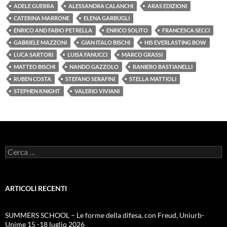
ADELE GUERRA
ALESSANDRA CALANCHI
ARAS EDIZIONI
CATERINA MARRONE
ELENA GARBUGLI
ENRICO AND FABIO PETRELLA
ENRICO SOLITO
FRANCESCA SECCI
GABRIELE MAZZONI
GIAN ITALO BISCHI
HIS EVERLASTING BOW
LUCA SARTORI
LUISA FANUCCI
MARCO GRASSI
MATTEO BISCHI
NANDO GAZZOLO
RANIERO BASTIANELLI
RUBEN COSTA
STEFANO SERAFINI
STELLA MATTIOLI
STEPHEN KNIGHT
VALERIO VIVIANI
Ricerca
per:
ARTICOLI RECENTI
SUMMERS SCHOOL – Le forme della difesa, con Freud, Uniurb-
Unime 15 -18 luglio 2026