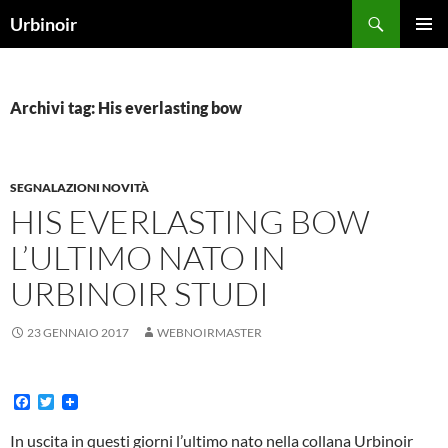
Vai
Cerca
Urbinoir
al
MENU
contenuto
PRINCI
Archivi tag: His everlasting bow
SEGNALAZIONI NOVITÀ
HIS EVERLASTING BOW
L’ULTIMO NATO IN
URBINOIR STUDI
23 GENNAIO 2017
WEBNOIRMASTER
F
T
a
w
c
i
In uscita in questi giorni l’ultimo nato nella collana Urbinoir