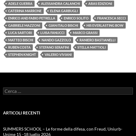
ADELE GUERRA
ALESSANDRA CALANCHI
ARAS EDIZIONI
CATERINA MARRONE
ELENA GARBUGLI
ENRICO AND FABIO PETRELLA
ENRICO SOLITO
FRANCESCA SECCI
GABRIELE MAZZONI
GIAN ITALO BISCHI
HIS EVERLASTING BOW
LUCA SARTORI
LUISA FANUCCI
MARCO GRASSI
MATTEO BISCHI
NANDO GAZZOLO
RANIERO BASTIANELLI
RUBEN COSTA
STEFANO SERAFINI
STELLA MATTIOLI
STEPHEN KNIGHT
VALERIO VIVIANI
Ricerca
per:
ARTICOLI RECENTI
SUMMERS SCHOOL – Le forme della difesa, con Freud, Uniurb-
Unime 15 -18 luglio 2026