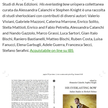
e
t
Studi di Aras Edizioni.
His everlasting bow
un’opera collettanea
b
t
o
e
curata da Alessandra Calanchi e Stephen Knight è una raccolta
o
r
di studi sherlockiani con contributi di diversi autori: Valerio
k
Viviani, Gabriele Mazzoni, Caterina Marrone, Enrico Solito,
Stella Mattioli, Enrico and Fabio Petrella, Alessandra Calanchi
and Nando Gazzolo, Marco Grassi, Luca Sartori, Gian Italo
Bischi, Raniero Bastianelli, Matteo Bischi, Ruben Costa, Luisa
Fanucci, Elena Garbugli, Adele Guerra, Francesca Secci,
Stefano Serafini.
Acquistabile on line su IBS