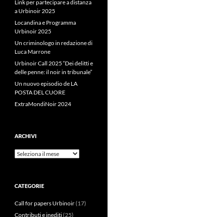
Link per partecipare a distanza
a Urbinoir 2025
Locandina e Programma
Urbinoir 2025
Un criminologo in redazione di
Luca Marrone
Urbinoir Call 2025 “Dei delitti e
delle penne: il noir in tribunale”
Un nuovo episodio de LA
POSTA DEL CUORE
ExtraMondiNoir 2024
ARCHIVI
Archivi
CATEGORIE
Call for papers Urbinoir
(17)
Contributi e inediti
(25)