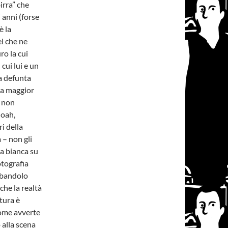
irra” che
i anni (forse
è la
el che ne
ro la cui
cui lui e un
la defunta
 la maggior
) non
hoah,
i della
 – non gli
na bianca su
otografia
l bandolo
che la realtà
tura è
come avverte
 alla scena