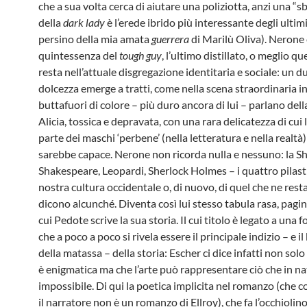
che a sua volta cerca di aiutare una poliziotta, anzi una “sb
della
dark lady
è l’erede ibrido più interessante degli ultim
persino della mia amata
guerrera
di Marilù Oliva). Nerone 
quintessenza del
tough guy
, l’ultimo distillato, o meglio qu
resta nell’attuale disgregazione identitaria e sociale: un du
dolcezza emerge a tratti, come nella scena straordinaria in 
buttafuori di colore – più duro ancora di lui – parlano del
Alicia, tossica e depravata, con una rara delicatezza di cui
parte dei maschi ‘perbene’ (nella letteratura e nella realtà
sarebbe capace. Nerone non ricorda nulla e nessuno: la S
Shakespeare, Leopardi, Sherlock Holmes – i quattro pilastr
nostra cultura occidentale o, di nuovo, di quel che ne resta
dicono alcunché. Diventa così lui stesso tabula rasa, pagi
cui Pedote scrive la sua storia. Il cui titolo è legato a una f
che a poco a poco si rivela essere il principale indizio – e i
della matassa – della storia: Escher ci dice infatti non solo 
è enigmatica ma che l’arte può rappresentare ciò che in na
impossibile. Di qui la poetica implicita nel romanzo (che 
il narratore non è un romanzo di Ellroy), che fa l’occhiolino