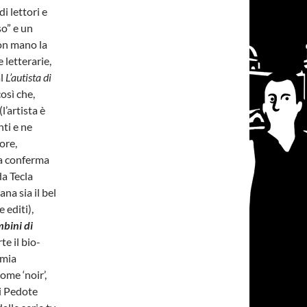
di lettori e
so” e un
con mano la
 letterarie,
al
L’autista di
osì che,
l’artista è
ti e ne
ore,
 la conferma
da Tecla
ana sia il bel
 editi),
mbini di
te il bio-
 mia
come ‘noir’,
di Pedote