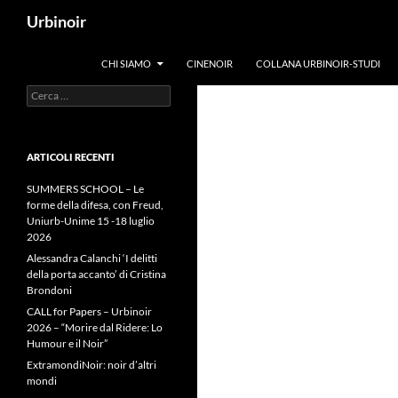
Vai
Cerca
Urbinoir
al
contenuto
CHI SIAMO
CINENOIR
COLLANA URBINOIR-STUDI
Ricerca
per:
ARTICOLI RECENTI
SUMMERS SCHOOL – Le
forme della difesa, con Freud,
Uniurb-Unime 15 -18 luglio
2026
Alessandra Calanchi ‘I delitti
della porta accanto’ di Cristina
Brondoni
CALL for Papers – Urbinoir
2026 – “Morire dal Ridere: Lo
Humour e il Noir”
ExtramondiNoir: noir d’altri
mondi