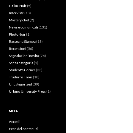
Haiku-Noir
(5)
Interviste
(13)
Mystery chef
(2)
News e comunicati
(131)
PhotoNoir
(1)
Rassegna Stampa
(18)
Recensioni
(56)
Segnalazioni novità
(74)
Senza categoria
(1)
Student's Corner
(33)
Tradurre il noir
(18)
Uncategorized
(39)
Urbino University Press
(1)
META
Accedi
Feed dei contenuti