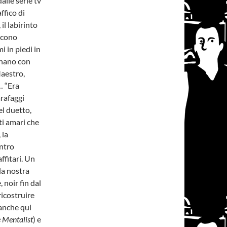
alle serie tv
ffico di
il labirinto
incono
i in piedi in
onano con
Maestro,
… “Era
arafaggi
el duetto,
ti amari che
 la
entro
affitari. Un
a nostra
 noir fin dal
ricostruire
(anche qui
 Mentalist
) e