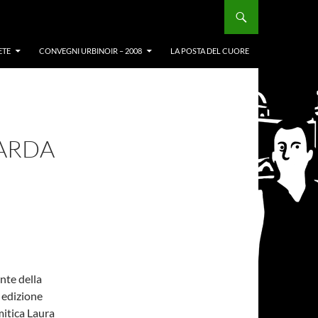
ETE
CONVEGNI URBINOIR – 2008
LA POSTA DEL CUORE
ARDA
ante della
 edizione
mitica Laura