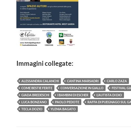
Immagini collegate:
ALESSANDRA CALANCHI
CANTINA MARSADRI
CARLO ZAZA
COME BESTIE FERITE
CONVERSAZIONE IN GIALLO
FESTIVAL G
GIADA BREDESCHI
I BAMBINI DI ESCHER
L'AUTISTA DI DIO
LUCA BONZANO
PAOLO PEDOTE
RAFFA DI PUEGNAGO SUL G
TECLA DOZIO
YLENIA BAGATO