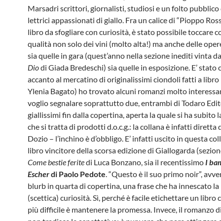
o
r
Marsadri scrittori, giornalisti, studiosi e un folto pubblico 
k
lettrici appassionati di giallo. Fra un calice di “Pioppo Ros
libro da sfogliare con curiosità, è stato possibile toccare 
qualità non solo dei vini (molto alta!) ma anche delle opere
sia quelle in gara (quest’anno nella sezione inediti vinta d
Dio
di Giada Bredeschi) sia quelle in esposizione. E’ stato c
accanto al mercatino di originalissimi ciondoli fatti a libro (
Ylenia Bagato) ho trovato alcuni romanzi molto interessan
voglio segnalare soprattutto due, entrambi di Todaro Edit
giallissimi fin dalla copertina, aperta la quale si ha subito
che si tratta di prodotti d.o.c.g.: la collana è infatti diretta 
Dozio – l’inchino è d’obbligo. E’ infatti uscito in questa coll
libro vincitore della scorsa edizione di Giallogarda (sezione
Come bestie ferite
di Luca Bonzano, sia il recentissimo
I ba
Escher
di Paolo Pedote
. “Questo è il suo primo noir”, avver
blurb in quarta di copertina, una frase che ha innescato la
(scettica) curiosità. Sì, perché è facile etichettare un libro 
più difficile è mantenere la promessa. Invece, il romanzo 