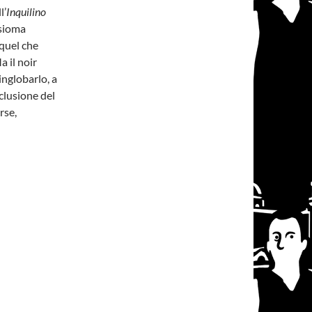
l’
Inquilino
ssioma
quel che
a il noir
inglobarlo, a
clusione del
rse,