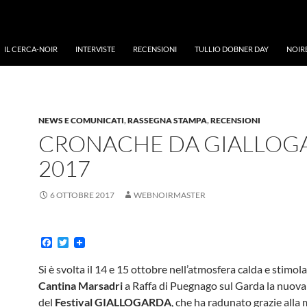
IL CERCA-NOIR
INTERVISTE
RECENSIONI
TULLIO DOBNER DAY
NOIR
NEWS E COMUNICATI
,
RASSEGNA STAMPA
,
RECENSIONI
CRONACHE DA GIALLOG
2017
6 OTTOBRE 2017
WEBNOIRMASTER
F
T
a
w
c
i
Si è svolta il 14 e 15 ottobre nell’atmosfera calda e stimol
e
t
Cantina Marsadri
a Raffa di Puegnago sul Garda la nuova
b
t
o
e
del
Festival GIALLOGARDA
, che ha radunato grazie alla 