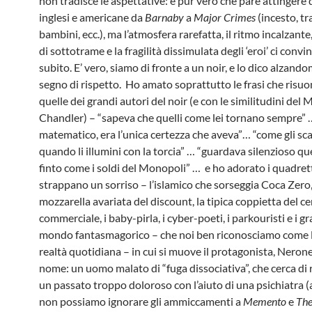
non tradisce le aspettative: è pur vero che pare attingere d
inglesi e americane da
Barnaby
a
Major Crimes
(incesto, tra
bambini, ecc.), ma l’atmosfera rarefatta, il ritmo incalzante, 
di sottotrame e la fragilità dissimulata degli ‘eroi’ ci conv
subito. E’ vero, siamo di fronte a un noir, e lo dico alzandom
segno di rispetto. Ho amato soprattutto le frasi che risu
quelle dei grandi autori del noir (e con le similitudini del 
Chandler) – “sapeva che quelli come lei tornano sempre” 
matematico, era l’unica certezza che aveva”… “come gli sc
quando li illumini con la torcia” … “guardava silenzioso qu
finto come i soldi del Monopoli” … e ho adorato i quadret
strappano un sorriso – l’islamico che sorseggia Coca Zero,
mozzarella avariata del discount, la tipica coppietta del c
commerciale, i baby-pirla, i cyber-poeti, i parkouristi e i gr
mondo fantasmagorico – che noi ben riconosciamo come l
realtà quotidiana – in cui si muove il protagonista, Nerone,
nome: un uomo malato di “fuga dissociativa”, che cerca di 
un passato troppo doloroso con l’aiuto di una psichiatra 
non possiamo ignorare gli ammiccamenti a
Memento
e
The