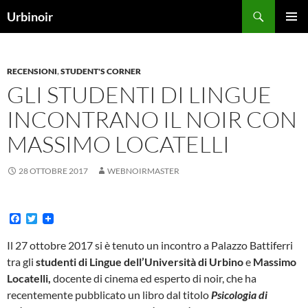
Vai
Cerca
Urbinoir
al
MENU
contenuto
PRINCI
RECENSIONI
,
STUDENT'S CORNER
GLI STUDENTI DI LINGUE
INCONTRANO IL NOIR CON
MASSIMO LOCATELLI
28 OTTOBRE 2017
WEBNOIRMASTER
F
T
a
w
c
i
Il 27 ottobre 2017 si è tenuto un incontro a Palazzo Battiferri
e
t
tra gli
studenti di Lingue dell’Università di Urbino
e
Massimo
b
t
o
e
Locatelli,
docente di cinema ed esperto di noir, che ha
o
r
recentemente pubblicato un libro dal titolo
Psicologia di
k