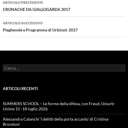
Navigazione
ARTICOLO PRECEDENTE
articolo
CRONACHE DA GIALLOGARDA 2017
ARTICOLO SUCCESSIVO
Pieghevole e Programma di Urbinoir 2017
Ricerca
per:
ARTICOLI RECENTI
SUMMERS SCHOOL – Le forme della difesa, con Freud, Uniurb-
Unime 15 -18 luglio 2026
Alessandra Calanchi ‘I delitti della porta accanto’ di Cristina
Brondoni