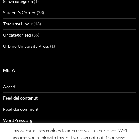
Senza categoria
(1)
Student's Corner
(33)
Tradurre il noir
(18)
Uncategorized
(39)
Urbino University Press
(1)
META
Accedi
Feed dei contenuti
Feed dei commenti
WordPress.org
This website uses cookies to improve your experience. We'll
assume you're ok with this, but you can opt-out if you wish.