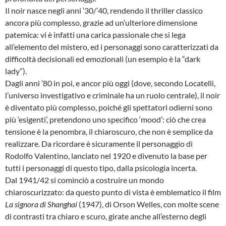
Il noir nasce negli anni ’30/’40, rendendo il thriller classico
ancora più complesso, grazie ad un’ulteriore dimensione
patemica: vi è infatti una carica passionale che si lega
all’elemento del mistero, ed i personaggi sono caratterizzati da
difficoltà decisionali ed emozionali (un esempio è la “dark
lady”).
Dagli anni ’80 in poi, e ancor più oggi (dove, secondo Locatelli,
l’universo investigativo e criminale ha un ruolo centrale), il noir
è diventato più complesso, poiché gli spettatori odierni sono
più ‘esigenti’, pretendono uno specifico ‘mood’: ciò che crea
tensione è la penombra, il chiaroscuro, che non è semplice da
realizzare. Da ricordare è sicuramente il personaggio di
Rodolfo Valentino, lanciato nel 1920 e divenuto la base per
tutti i personaggi di questo tipo, dalla psicologia incerta.
Dal 1941/42 si cominciò a costruire un mondo
chiaroscurizzato: da questo punto di vista è emblematico il film
La signora di Shanghai
(1947), di Orson Welles, con molte scene
di contrasti tra chiaro e scuro, girate anche all’esterno degli