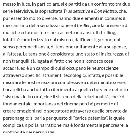
messo in luce. In particolare, si è partiti da un confronto tra due
serie televisive, la sopracitata
True detective
e
Don Matteo
, che,
pur essendo molto diverse, hanno due elementi in comune: il
meccanismo della serializzazione e il
thriller
, cioè la presenza di
musiche ed atmosfere che trasmettono ansia. Il thrilling,
infatti, è caratterizzato dal mistero, dall’investigazione, dal
senso perenne di ansia, di tensione unitamente alla suspense,
all’attesa. La tensione è considerata uno stato di insicurezza, di
non tranquillità, legata al fatto che non si conosce cosa
accadrà, ed è un campo di cui si occupano le neuroscienze:
attraverso specifici strumenti tecnologici, infatti, è possibile
misurare le nostre reazioni complessive a determinate scene.
Locatelli ha anche fatto riferimento a quello che viene definito
“sistema della cura”, cioè il sistema della relazionalità, che è di
fondamentale importanza nel cinema perché permette di
creare emozioni nello spettatore attraverso quelle provate dal
personaggio: si parla per questo di “carica patemica”, la quale
complica un po’ la narrazione, ma è fondamentale per creare la
profondità dei personaggi.