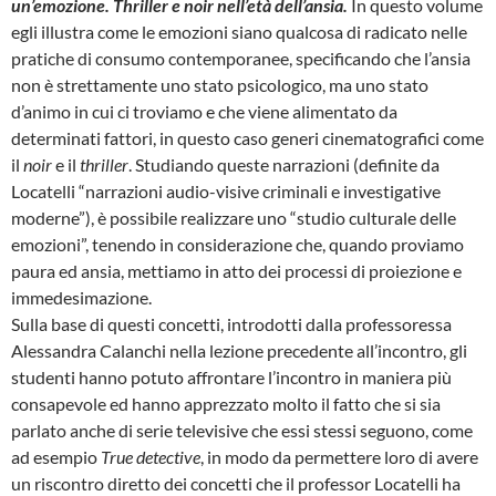
un’emozione. Thriller e noir nell’età dell’ansia.
In questo volume
egli illustra come le emozioni siano qualcosa di radicato nelle
pratiche di consumo contemporanee, specificando che l’ansia
non è strettamente uno stato psicologico, ma uno stato
d’animo in cui ci troviamo e che viene alimentato da
determinati fattori, in questo caso generi cinematografici come
il
noir
e il
thriller
. Studiando queste narrazioni (definite da
Locatelli “narrazioni audio-visive criminali e investigative
moderne”), è possibile realizzare uno “studio culturale delle
emozioni”, tenendo in considerazione che, quando proviamo
paura ed ansia, mettiamo in atto dei processi di proiezione e
immedesimazione.
Sulla base di questi concetti, introdotti dalla professoressa
Alessandra Calanchi nella lezione precedente all’incontro, gli
studenti hanno potuto affrontare l’incontro in maniera più
consapevole ed hanno apprezzato molto il fatto che si sia
parlato anche di serie televisive che essi stessi seguono, come
ad esempio
True detective
, in modo da permettere loro di avere
un riscontro diretto dei concetti che il professor Locatelli ha