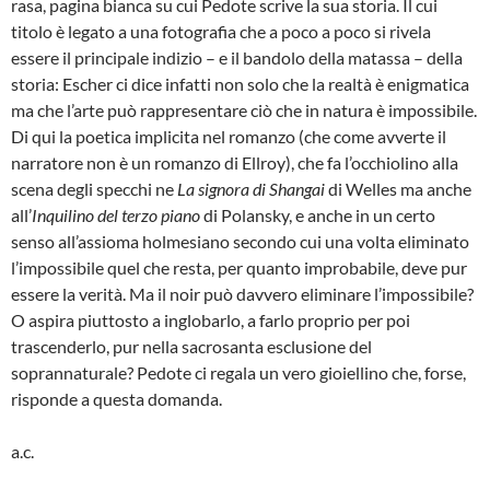
rasa, pagina bianca su cui Pedote scrive la sua storia. Il cui
titolo è legato a una fotografia che a poco a poco si rivela
essere il principale indizio – e il bandolo della matassa – della
storia: Escher ci dice infatti non solo che la realtà è enigmatica
ma che l’arte può rappresentare ciò che in natura è impossibile.
Di qui la poetica implicita nel romanzo (che come avverte il
narratore non è un romanzo di Ellroy), che fa l’occhiolino alla
scena degli specchi ne
La signora di Shangai
di Welles ma anche
all’
Inquilino del terzo piano
di Polansky, e anche in un certo
senso all’assioma holmesiano secondo cui una volta eliminato
l’impossibile quel che resta, per quanto improbabile, deve pur
essere la verità. Ma il noir può davvero eliminare l’impossibile?
O aspira piuttosto a inglobarlo, a farlo proprio per poi
trascenderlo, pur nella sacrosanta esclusione del
soprannaturale? Pedote ci regala un vero gioiellino che, forse,
risponde a questa domanda.
a.c.