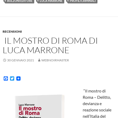
BULZONI EDITORE
LUCA MARRONE
PROFILI CRIMINALI
RECENSIONI
IL MOSTRO DI ROMA DI
LUCA MARRONE
30 GENNAIO 2021
WEBNOIRMASTER
F
T
a
w
c
i
“Il mostro di
e
t
b
t
Roma – Delitto,
o
e
devianza e
o
r
k
reazione sociale
nell’Italia del