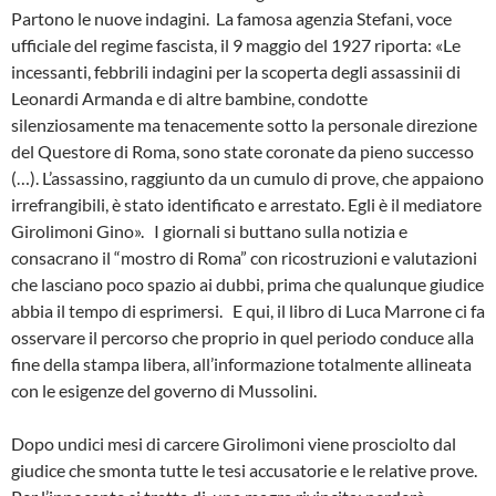
Partono le nuove indagini.
La famosa agenzia Stefani, voce
ufficiale del regime fascista, il 9 maggio del 1927 riporta: «Le
incessanti, febbrili indagini per la scoperta degli assassinii di
Leonardi Armanda e di altre bambine, condotte
silenziosamente ma tenacemente sotto la personale direzione
del Questore di Roma, sono state coronate da pieno successo
(…). L’assassino, raggiunto da un cumulo di prove, che appaiono
irrefrangibili, è stato identificato e arrestato. Egli è il mediatore
Girolimoni Gino».
I giornali si buttano sulla notizia e
consacrano il “mostro di Roma” con ricostruzioni e valutazioni
che lasciano poco spazio ai dubbi, prima che qualunque giudice
abbia il tempo di esprimersi.
E qui, il libro di Luca Marrone ci fa
osservare il percorso che proprio in quel periodo conduce alla
fine della stampa libera, all’informazione totalmente allineata
con le esigenze del governo di Mussolini.
Dopo undici mesi di carcere Girolimoni viene prosciolto dal
giudice che smonta tutte le tesi accusatorie e le relative prove.