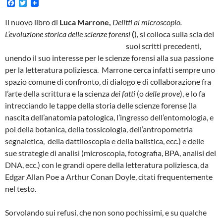
F
T
a
w
c
i
Il nuovo libro di
Luca Marrone,
Delitti al microscopio.
e
t
L’evoluzione storica delle scienze forensi
(
), si colloca sulla scia dei
b
t
o
e
suoi scritti precedenti,
o
r
unendo il suo interesse per le scienze forensi alla sua passione
k
per la letteratura poliziesca. Marrone cerca infatti sempre uno
spazio comune di confronto, di dialogo e di collaborazione fra
l’arte della scrittura e la scienza
dei fatti
(o
delle prove
), e lo fa
intrecciando le tappe della storia delle scienze forense (la
nascita dell’anatomia patologica, l’ingresso dell’entomologia, e
poi della botanica, della tossicologia, dell’antropometria
segnaletica, della dattiloscopia e della balistica, ecc.) e delle
sue strategie di analisi (microscopia, fotografia, BPA, analisi del
DNA, ecc.) con le grandi opere della letteratura poliziesca, da
Edgar Allan Poe a Arthur Conan Doyle, citati frequentemente
nel testo.
Sorvolando sui refusi, che non sono pochissimi, e su qualche