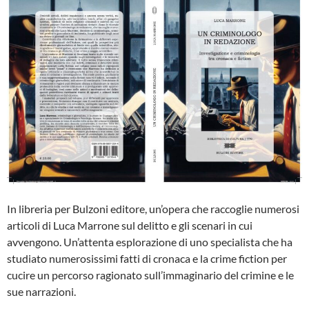
e
t
b
t
o
e
o
r
k
In libreria per Bulzoni editore, un’opera che raccoglie numerosi
articoli di Luca Marrone sul delitto e gli scenari in cui
avvengono. Un’attenta esplorazione di uno specialista che ha
studiato numerosissimi fatti di cronaca e la crime fiction per
cucire un percorso ragionato sull’immaginario del crimine e le
sue narrazioni.