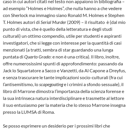
caso in cui autori citati nel testo non appaiono in bibliografia –
ad esempio “Holmes e Holmes”, che nulla hanno a che vedere
con Sherlock ma immagino siano Ronald M. Holmes e Stephen
T. Holmes autori di
Serial Murder
(2009) – il risultato è (dal mio
punto di vista, che è quello della letteratura e degli studi
culturali) un ottimo compendio, utile per studenti e aspiranti
investigatori, che si legge con interesse per la quantità di casi
menzionati (a tratti, sembra di star guardando una lunga
puntata di
Quarto Grado
: e non è una critica). Il libro, inoltre,
offre numerosissimi spunti di approfondimento: passando da
Jack lo Squartatore a Sacco e Vanzetti, da Al Capone a Dreyfus,
e senza trascurare le tante implicazioni socio-culturali (fra cui
l’antisemitismo, lo
scapegoating
e i crimini a sfondo sessuale), il
libro di Marrone dimostra l’importanza della scienza forense e
la sua intrinseca natura interdisciplinare e trasmette al lettore
il suo entusiasmo per la materia che lo stesso Marrone insegna
presso la LUMSA di Roma.
Se posso esprimere un desiderio per i prossimi libri che