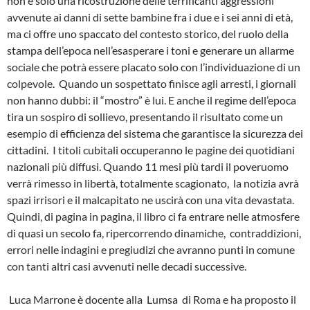
non è solo una ricostruzione delle terrificanti aggressioni
avvenute ai danni di sette bambine fra i due e i sei anni di età,
ma ci offre uno spaccato del contesto storico, del ruolo della
stampa dell’epoca nell’esasperare i toni e generare un allarme
sociale che potrà essere placato solo con l’individuazione di un
colpevole.
Quando un sospettato finisce agli arresti, i giornali
non hanno dubbi: il “mostro” è lui. E anche il regime dell’epoca
tira un sospiro di sollievo, presentando il risultato come un
esempio di efficienza del sistema che garantisce la sicurezza dei
cittadini.
I titoli cubitali occuperanno le pagine dei quotidiani
nazionali più diffusi. Quando 11 mesi più tardi il poveruomo
verrà rimesso in libertà, totalmente scagionato,
la notizia avrà
spazi irrisori e il malcapitato ne uscirà con una vita devastata.
Quindi, di pagina in pagina, il libro ci fa entrare nelle atmosfere
di quasi un secolo fa, ripercorrendo dinamiche,
contraddizioni,
errori nelle indagini e pregiudizi che avranno punti in comune
con tanti altri casi avvenuti nelle decadi successive.
Luca Marrone è docente alla
Lumsa
di Roma e ha proposto il