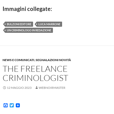
Immagini collegate:
BULZONI EDITORE
LUCA MARRONE
UN CRIMINOLOGO IN REDAZIONE
NEWS E COMUNICATI
,
SEGNALAZIONI NOVITÀ
THE FREELANCE
CRIMINOLOGIST
12 MAGGIO 2023
WEBNOIRMASTER
F
T
a
w
c
i