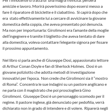
Per l’innocente si tratta di
una magra rivincita: perderà
amicizie e lavoro. Morirà poverissimo dopo essersi messo a
fare il riparatore di biciclette e il ciabattino.
Si capirà dopo che
era
stato effettivamente lui a cercare di avvicinare la giovane
domestica della coppia, che aveva presentato poi denuncia.
Ma non per importunarla: Girolimoni era l’amante della moglie
dell’ingegnere e tramite il biglietto che aveva tentato di dare
alla domestica, voleva contattare l’elegante signora per fissare
il prossimo appuntamento.
Nel libro si parla anche di Giuseppe Dosi, appassionato lettore
di Arthur Conan Doyle e fan di Sherlock Holmes.
Dosi è un
giovane poliziotto che adotta metodi di investigazione
innovativi per l’epoca.
Non crede che Girolimoni sia il “mostro
di Roma”.
Concentra le sue indagini su un pastore anglicano e
ne parla con il magistrato che poi proscioglierà Gino
Girolimoni.
Giuseppe Dosi è un personaggio scomodo per il
regime. Il pastore inglese, già denunciato per pedofilia, verrà
dichiarato non in grado di intendere e di volere.
Riparerà negli