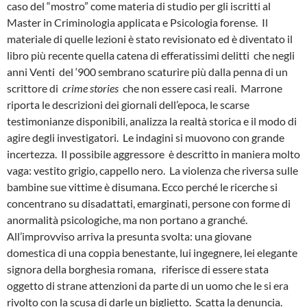
caso del “mostro” come materia di studio per gli iscritti al
Master in Criminologia applicata e Psicologia forense.
Il
materiale di quelle lezioni è stato revisionato ed è diventato il
libro più recente quella catena di efferatissimi delitti
che negli
anni Venti
del ‘900 sembrano scaturire più dalla penna di un
scrittore di
crime stories
che non essere casi reali.
Marrone
riporta le descrizioni dei giornali dell’epoca, le scarse
testimonianze disponibili, analizza la realtà storica e il modo di
agire degli investigatori.
Le indagini si muovono con grande
incertezza.
Il possibile aggressore
è descritto in maniera molto
vaga: vestito grigio, cappello nero.
La violenza che riversa sulle
bambine sue vittime è disumana. Ecco perché le ricerche si
concentrano su disadattati, emarginati, persone con forme di
anormalità psicologiche, ma non portano a granché.
All’improvviso arriva la presunta svolta: una giovane
domestica di una coppia benestante, lui ingegnere, lei elegante
signora della borghesia romana,
riferisce di essere stata
oggetto di strane attenzioni da parte di un uomo che le si era
rivolto con la scusa di darle un biglietto.
Scatta la denuncia.