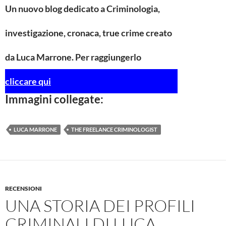
e
t
Un nuovo blog dedicato a Criminologia,
b
t
o
e
o
r
investigazione, cronaca, true crime creato
k
da Luca Marrone. Per raggiungerlo
cliccare qui
Immagini collegate:
LUCA MARRONE
THE FREELANCE CRIMINOLOGIST
RECENSIONI
UNA STORIA DEI PROFILI
CRIMINALI DI LUCA