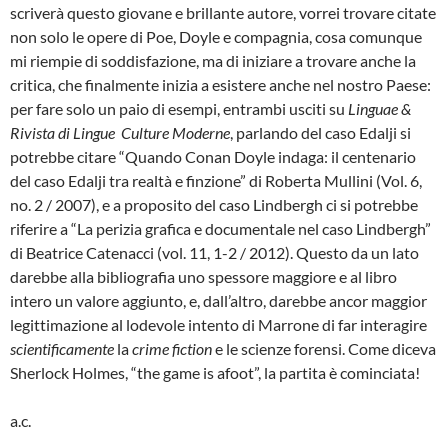
scriverà questo giovane e brillante autore, vorrei trovare citate
non solo le opere di Poe, Doyle e compagnia, cosa comunque
mi riempie di soddisfazione, ma di iniziare a trovare anche la
critica, che finalmente inizia a esistere anche nel nostro Paese:
per fare solo un paio di esempi, entrambi usciti su
Linguae &
Rivista di Lingue Culture Moderne
, parlando del caso Edalji si
potrebbe citare “Quando Conan Doyle indaga: il centenario
del caso Edalji tra realtà e finzione” di Roberta Mullini (Vol. 6,
no. 2 / 2007), e a proposito del caso Lindbergh ci si potrebbe
riferire a “La perizia grafica e documentale nel caso Lindbergh”
di Beatrice Catenacci (vol. 11, 1-2 / 2012). Questo da un lato
darebbe alla bibliografia uno spessore maggiore e al libro
intero un valore aggiunto, e, dall’altro, darebbe ancor maggior
legittimazione al lodevole intento di Marrone di far interagire
scientificamente
la
crime fiction
e le scienze forensi. Come diceva
Sherlock Holmes, “the game is afoot”, la partita è cominciata!
a.c.