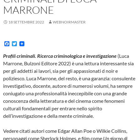
MARRONE
18 SETTEMBRE 2022
WEBNOIRMASTER
F
T
a
w
c
i
Profili criminali. Ricerca criminologica e investigazione
(Luca
e
t
Marrone, Bulzoni Editore 2022) è una lettura interessante sia
b
t
o
e
per gli addetti ai lavori, sia per gli appassionati d noir e
o
r
poliziesco. Luca Marrone, del resto, è una garanzia: consulente
k
investigativo, docente, autore di numerosi volumi, ha sempre
coniugato una professionalità ineccepibile con una grande
conoscenza della letteratura e del cinema come fenomeni
culturali fondamentali per entrare nello spirito
dell’investigazione e della mente criminale.
Vedere citati autori come Edgar Allan Poe o Wilkie Collins,
personaggi come Sherlock Holmes, e film come
Un giorno di