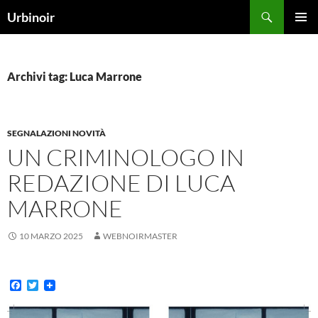
Vai
Cerca
Urbinoir
al
MENU
contenuto
PRINCI
Archivi tag: Luca Marrone
SEGNALAZIONI NOVITÀ
UN CRIMINOLOGO IN
REDAZIONE DI LUCA
MARRONE
10 MARZO 2025
WEBNOIRMASTER
F
T
a
w
c
i