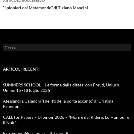
ARTICOLO SUCCESSIVO
“I pionieri del Metamondo” di Tiziano Mancini
Ricerca
per:
ARTICOLI RECENTI
SUMMERS SCHOOL – Le forme della difesa, con Freud, Uniurb-
Unime 15 -18 luglio 2026
Alessandra Calanchi ‘I delitti della porta accanto’ di Cristina
Brondoni
CALL for Papers – Urbinoir 2026 – “Morire dal Ridere: Lo Humour e
il Noir”
ExtramondiNoir: noir d’altri mondi