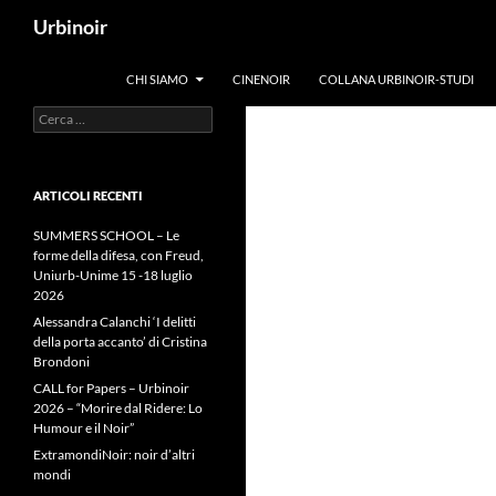
Vai
Cerca
Urbinoir
al
contenuto
CHI SIAMO
CINENOIR
COLLANA URBINOIR-STUDI
Ricerca
per:
ARTICOLI RECENTI
SUMMERS SCHOOL – Le
forme della difesa, con Freud,
Uniurb-Unime 15 -18 luglio
2026
Alessandra Calanchi ‘I delitti
della porta accanto’ di Cristina
Brondoni
CALL for Papers – Urbinoir
2026 – “Morire dal Ridere: Lo
Humour e il Noir”
ExtramondiNoir: noir d’altri
mondi