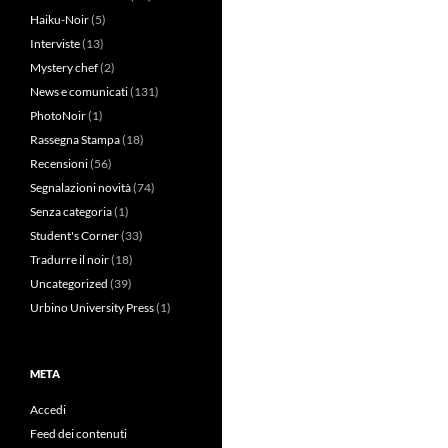
Haiku-Noir
(5)
Interviste
(13)
Mystery chef
(2)
News e comunicati
(131)
PhotoNoir
(1)
Rassegna Stampa
(18)
Recensioni
(56)
Segnalazioni novità
(74)
Senza categoria
(1)
Student's Corner
(33)
Tradurre il noir
(18)
Uncategorized
(39)
Urbino University Press
(1)
META
Accedi
Feed dei contenuti