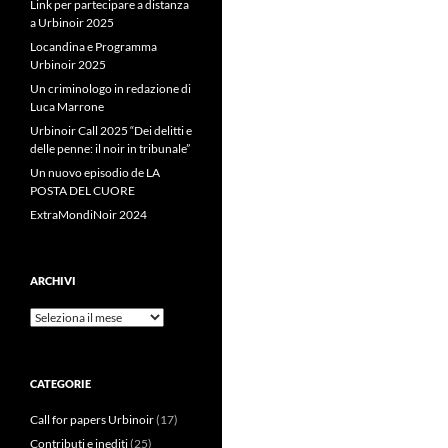
Link per partecipare a distanza
a Urbinoir 2025
Locandina e Programma
Urbinoir 2025
Un criminologo in redazione di
Luca Marrone
Urbinoir Call 2025 “Dei delitti e
delle penne: il noir in tribunale”
Un nuovo episodio de LA
POSTA DEL CUORE
ExtraMondiNoir 2024
ARCHIVI
Archivi
CATEGORIE
Call for papers Urbinoir
(17)
Contributi e inediti
(25)