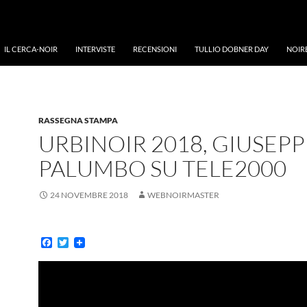
IL CERCA-NOIR
INTERVISTE
RECENSIONI
TULLIO DOBNER DAY
NOIR
RASSEGNA STAMPA
URBINOIR 2018, GIUSEPP
PALUMBO SU TELE2000
24 NOVEMBRE 2018
WEBNOIRMASTER
F
T
a
w
c
i
e
t
b
t
o
e