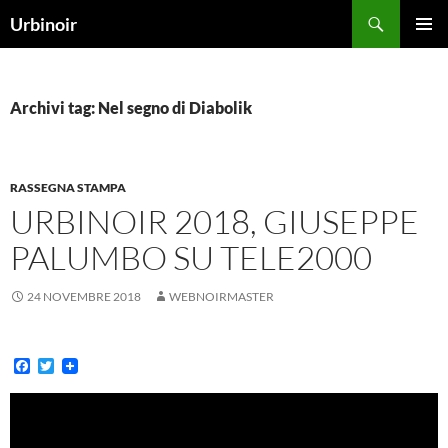
Vai
Cerca
Urbinoir
al
MENU
contenuto
PRINCI
Archivi tag: Nel segno di Diabolik
RASSEGNA STAMPA
URBINOIR 2018, GIUSEPPE
PALUMBO SU TELE2000
24 NOVEMBRE 2018
WEBNOIRMASTER
F
T
a
w
c
i
e
t
b
t
o
e