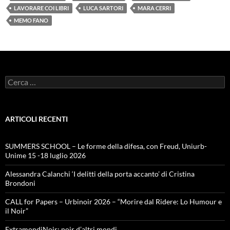
LAVORARE COI LIBRI
LUCA SARTORI
MARA CERRI
MEMO FANO
Ricerca
per:
ARTICOLI RECENTI
SUMMERS SCHOOL – Le forme della difesa, con Freud, Uniurb-
Unime 15 -18 luglio 2026
Alessandra Calanchi ‘I delitti della porta accanto’ di Cristina
Brondoni
CALL for Papers – Urbinoir 2026 – “Morire dal Ridere: Lo Humour e
il Noir”
ExtramondiNoir: noir d’altri mondi