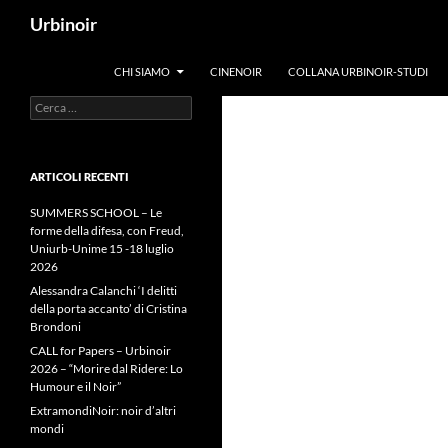
Vai
Cerca
Urbinoir
al
contenuto
CHI SIAMO
CINENOIR
COLLANA URBINOIR-STUDI
Ricerca
per:
ARTICOLI RECENTI
SUMMERS SCHOOL – Le
forme della difesa, con Freud,
Uniurb-Unime 15 -18 luglio
2026
Alessandra Calanchi ‘I delitti
della porta accanto’ di Cristina
Brondoni
CALL for Papers – Urbinoir
2026 – “Morire dal Ridere: Lo
Humour e il Noir”
ExtramondiNoir: noir d’altri
mondi