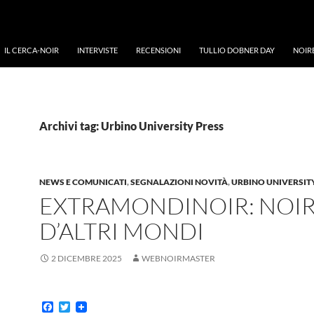
IL CERCA-NOIR
INTERVISTE
RECENSIONI
TULLIO DOBNER DAY
NOIR
Archivi tag: Urbino University Press
NEWS E COMUNICATI
,
SEGNALAZIONI NOVITÀ
,
URBINO UNIVERSIT
EXTRAMONDINOIR: NOI
D’ALTRI MONDI
2 DICEMBRE 2025
WEBNOIRMASTER
F
T