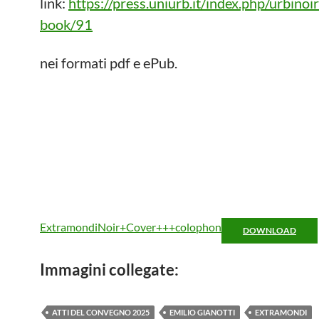
link:
https://press.uniurb.it/index.php/urbinoir
book/91
nei formati pdf e ePub.
ExtramondiNoir+Cover+++colophon
DOWNLOAD
Immagini collegate:
ATTI DEL CONVEGNO 2025
EMILIO GIANOTTI
EXTRAMONDI