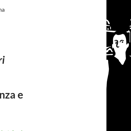
na
ri
nza e