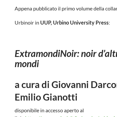
a
w
c
i
Appena pubblicato il primo volume della colla
e
t
b
t
o
e
Urbinoir in
UUP, Urbino University Press
:
o
r
k
ExtramondiNoir: noir d’alt
mondi
a cura di Giovanni Darco
Emilio Gianotti
disponibile in accesso aperto al