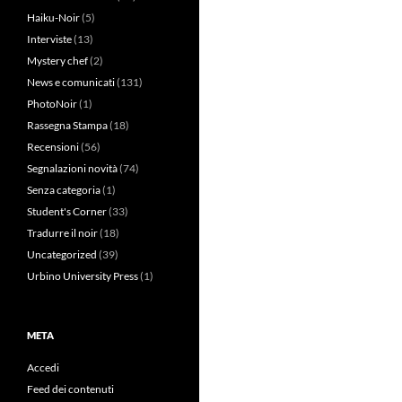
Haiku-Noir
(5)
Interviste
(13)
Mystery chef
(2)
News e comunicati
(131)
PhotoNoir
(1)
Rassegna Stampa
(18)
Recensioni
(56)
Segnalazioni novità
(74)
Senza categoria
(1)
Student's Corner
(33)
Tradurre il noir
(18)
Uncategorized
(39)
Urbino University Press
(1)
META
Accedi
Feed dei contenuti