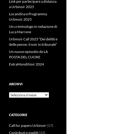
Link per partecipare a distanza
a Urbinoir 2025
Locandina e Programma
Urbinoir 2025
Un criminologo in redazione di
Luca Marrone
Urbinoir Call 2025 “Dei delitti e
delle penne: il noir in tribunale”
Un nuovo episodio de LA
POSTA DEL CUORE
ExtraMondiNoir 2024
ARCHIVI
Archivi
CATEGORIE
Call for papers Urbinoir
(17)
Contributi e inediti
(25)