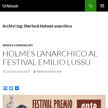
Vai
Cerca
Urbinoir
al
MENU
contenuto
PRINCI
Archivi tag: Sherlock Holmes anarchico
NEWS E COMUNICATI
HOLMES L’ANARCHICO AL
FESTIVAL EMILIO LUSSU
24 GIUGNO 2023
WEBNOIRMASTER
F
T
a
w
c
i
e
t
b
t
o
e