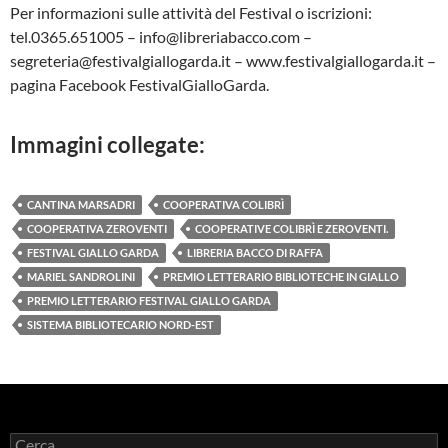
Per informazioni sulle attività del Festival o iscrizioni:
tel.0365.651005 – info@libreriabacco.com –
segreteria@festivalgiallogarda.it – www.festivalgiallogarda.it –
pagina Facebook FestivalGialloGarda.
Immagini collegate:
CANTINA MARSADRI
COOPERATIVA COLIBRÌ
COOPERATIVA ZEROVENTI
COOPERATIVE COLIBRÌ E ZEROVENTI.
FESTIVAL GIALLO GARDA
LIBRERIA BACCO DI RAFFA
MARIEL SANDROLINI
PREMIO LETTERARIO BIBLIOTECHE IN GIALLO
PREMIO LETTERARIO FESTIVAL GIALLO GARDA
SISTEMA BIBLIOTECARIO NORD-EST
Ricerca