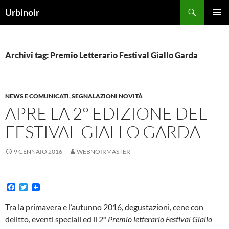
Vai
Cerca
Urbinoir
al
MENU
contenuto
PRINCI
Archivi tag: Premio Letterario Festival Giallo Garda
NEWS E COMUNICATI
,
SEGNALAZIONI NOVITÀ
APRE LA 2° EDIZIONE DEL
FESTIVAL GIALLO GARDA
9 GENNAIO 2016
WEBNOIRMASTER
F
T
a
w
c
i
Tra la primavera e l’autunno 2016, degustazioni, cene con
e
t
delitto, eventi speciali ed il 2°
Premio letterario Festival Giallo
b
t
o
e