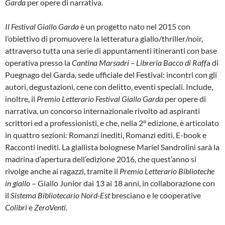
Garda
per opere di narrativa.
o
r
k
Il Festival Giallo Garda
è un progetto nato nel 2015 con
l’obiettivo di promuovere la letteratura giallo/thriller/noir,
attraverso tutta una serie di appuntamenti itineranti con base
operativa presso la
Cantina Marsadri – Libreria Bacco di Raff
a di
Puegnago del Garda, sede ufficiale del Festival: incontri con gli
autori, degustazioni, cene con delitto, eventi speciali. Include,
inoltre, il
Premio Letterario Festival Giallo Garda
per opere di
narrativa, un concorso internazionale rivolto ad aspiranti
scrittori ed a professionisti, e che, nella 2° edizione, è articolato
in quattro sezioni: Romanzi inediti, Romanzi editi, E-book e
Racconti inediti. La giallista bolognese Mariel Sandrolini sarà la
madrina d’apertura dell’edizione 2016, che quest’anno si
rivolge anche ai ragazzi, tramite il
Premio Letterario Biblioteche
in giallo
– Giallo Junior dai 13 ai 18 anni, in collaborazione con
il
Sistema Bibliotecario Nord-Est
bresciano e le cooperative
Colibrì
e
ZeroVenti
.