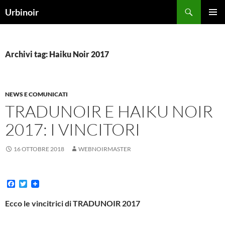
Vai
Cerca
Urbinoir
al
MENU
contenuto
PRINCI
Archivi tag: Haiku Noir 2017
NEWS E COMUNICATI
TRADUNOIR E HAIKU NOIR
2017: I VINCITORI
16 OTTOBRE 2018
WEBNOIRMASTER
F
T
a
w
c
i
Ecco le vincitrici di TRADUNOIR 2017
e
t
b
t
o
e