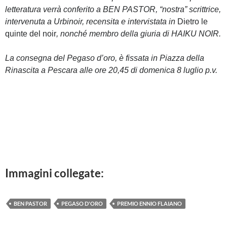
e
t
b
t
letteratura
verrà conferito a
BEN PASTOR
, “nostra” scrittrice,
o
e
intervenuta a Urbinoir, recensita e intervistata in
Dietro le
o
r
k
quinte del noir
, nonché membro della giuria di HAIKU NOIR.
La consegna del Pegaso d’oro, è fissata in Piazza della
Rinascita a Pescara alle
ore 20,45 di domenica 8 luglio p.v.
Immagini collegate:
BEN PASTOR
PEGASO D'ORO
PREMIO ENNIO FLAIANO