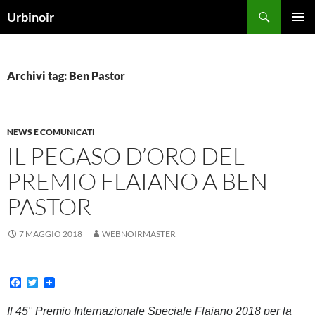
Vai
Cerca
Urbinoir
al
MENU
contenuto
PRINCI
Archivi tag: Ben Pastor
NEWS E COMUNICATI
IL PEGASO D’ORO DEL
PREMIO FLAIANO A BEN
PASTOR
7 MAGGIO 2018
WEBNOIRMASTER
F
T
a
w
c
i
Il 45°
Premio Internazionale Speciale Flaiano 2018 per la