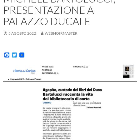
PRESENTAZIONE A
PALAZZO DUCALE
5 AGOSTO 2022
WEBNOIRMASTER
F
T
a
w
c
i
e
t
b
t
o
e
o
r
k