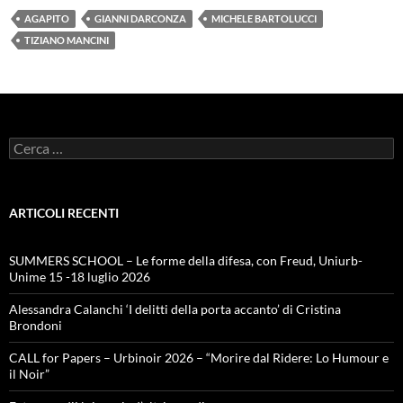
AGAPITO
GIANNI DARCONZA
MICHELE BARTOLUCCI
TIZIANO MANCINI
Ricerca
per:
ARTICOLI RECENTI
SUMMERS SCHOOL – Le forme della difesa, con Freud, Uniurb-
Unime 15 -18 luglio 2026
Alessandra Calanchi ‘I delitti della porta accanto’ di Cristina
Brondoni
CALL for Papers – Urbinoir 2026 – “Morire dal Ridere: Lo Humour e
il Noir”