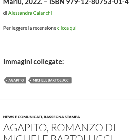
Mariù, 2022. – ISBN 979-12-80753-01-4
o
r
k
di
Alessandra Calanchi
Per leggere la recensione
clicca qui
Immagini collegate:
AGAPITO
MICHELE BARTOLUCCI
NEWS E COMUNICATI
,
RASSEGNA STAMPA
AGAPITO, ROMANZO DI
MICHELE BARTOLUCCI,