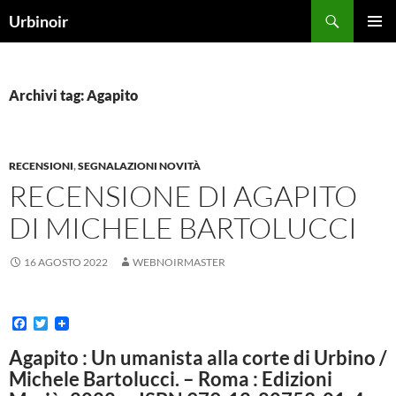
Vai
Cerca
Urbinoir
al
MENU
contenuto
PRINCI
Archivi tag: Agapito
RECENSIONI
,
SEGNALAZIONI NOVITÀ
RECENSIONE DI AGAPITO
DI MICHELE BARTOLUCCI
16 AGOSTO 2022
WEBNOIRMASTER
F
T
a
w
c
i
Agapito
: Un umanista alla corte di Urbino /
e
t
Michele Bartolucci. – Roma : Edizioni
b
t
o
e