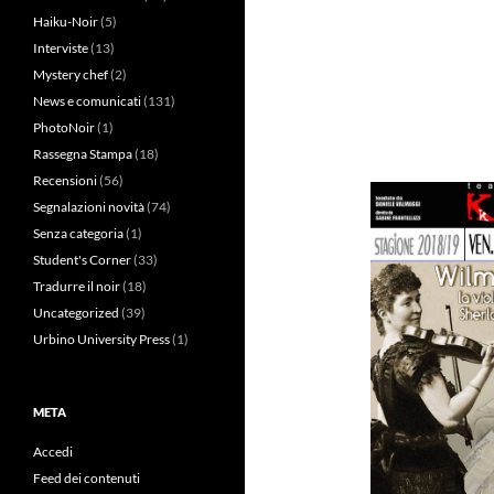
Haiku-Noir
(5)
Interviste
(13)
Mystery chef
(2)
News e comunicati
(131)
PhotoNoir
(1)
Rassegna Stampa
(18)
Recensioni
(56)
Segnalazioni novità
(74)
Senza categoria
(1)
Student's Corner
(33)
Tradurre il noir
(18)
Uncategorized
(39)
Urbino University Press
(1)
META
Accedi
Feed dei contenuti