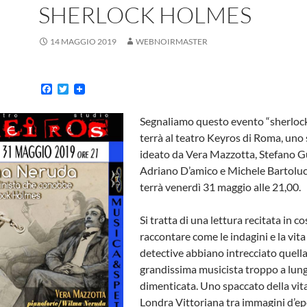
SHERLOCK HOLMES
14 MAGGIO 2019
WEBNOIRMASTER
F
T
a
w
c
i
Segnaliamo questo evento “sherlock
e
t
b
t
terrà al teatro Keyros di Roma, uno
o
e
ideato da Vera Mazzotta, Stefano G
o
r
k
Adriano D’amico e Michele Bartolucc
terrà venerdì 31 maggio alle 21,00.
Si tratta di una lettura recitata in 
raccontare come le indagini e la vita
detective abbiano intrecciato quella
grandissima musicista troppo a lun
dimenticata. Uno spaccato della vita
Londra Vittoriana tra immagini d’ep