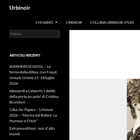
Vai
Cerca
Urbinoir
al
contenuto
CHI SIAMO
CINENOIR
COLLANA URBINOIR-STUDI
Ricerca
per:
ARTICOLI RECENTI
SUMMERS SCHOOL – Le
forme della difesa, con Freud,
Uniurb-Unime 15 -18 luglio
2026
Alessandra Calanchi ‘I delitti
della porta accanto’ di Cristina
Brondoni
CALL for Papers – Urbinoir
2026 – “Morire dal Ridere: Lo
Humour e il Noir”
ExtramondiNoir: noir d’altri
mondi