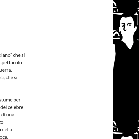
iano” che si
 spettacolo
uerra,
i, che si
costume per
 del celebre
 di una
go
 della
oca,