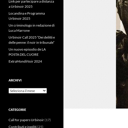
Link per partecipare a distanza
a Urbinoir 2025
Locandina e Programma
Urbinoir 2025
Un criminologo in redazione di
Luca Marrone
Urbinoir Call 2025 “Dei delitti e
delle penne: il noir in tribunale”
Un nuovo episodio de LA
POSTA DEL CUORE
ExtraMondiNoir 2024
ARCHIVI
Archivi
CATEGORIE
Call for papers Urbinoir
(17)
Contributi e inediti
(25)