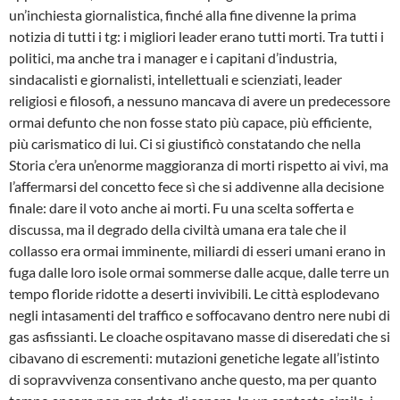
un’inchiesta giornalistica, finché alla fine divenne la prima
notizia di tutti i tg: i migliori leader erano tutti morti. Tra tutti i
politici, ma anche tra i manager e i capitani d’industria,
sindacalisti e giornalisti, intellettuali e scienziati, leader
religiosi e filosofi, a nessuno mancava di avere un predecessore
ormai defunto che non fosse stato più capace, più efficiente,
più carismatico di lui. Ci si giustificò constatando che nella
Storia c’era un’enorme maggioranza di morti rispetto ai vivi, ma
l’affermarsi del concetto fece sì che si addivenne alla decisione
finale: dare il voto anche ai morti. Fu una scelta sofferta e
discussa, ma il degrado della civiltà umana era tale che il
collasso era ormai imminente, miliardi di esseri umani erano in
fuga dalle loro isole ormai sommerse dalle acque, dalle terre un
tempo floride ridotte a deserti invivibili. Le città esplodevano
negli intasamenti del traffico e soffocavano dentro nere nubi di
gas asfissianti. Le cloache ospitavano masse di diseredati che si
cibavano di escrementi: mutazioni genetiche legate all’istinto
di sopravvivenza consentivano anche questo, ma per quanto