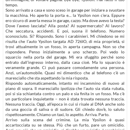
tempo.
Sono arrivato a casa e sono sceso in garage per iniziare a svuotare
la macchina. Ho aperto la porta e… la Ypsilon non c’era. Eppure
ero sicuro di averla messa in garage, cazzo. Ma dove avevo la testa?
Dove l’avevo lasciata? Alla posta? Al supermercato? Al lavoro?
Che seccatura, accidenti. E poi, suona il telefono. Numero
sconosciuto. Sì? Rispondo. Sono i carabinieri. Mi chiedono se mi
risulta che l’auto Ypsilon targata AD 726IO, di mia proprietà, si
trovi attualmente in un fosso, in aperta campagna. Non so che
rispondere. Penso inizialmente a uno scherzo. Poi vedo lo
squarcio nella porta del garage. Mi era sfuggito perché sono
entrato dall’ingresso interno, dalla casa cioè. Ma lo squarcio è
veramente grande. Ci può passare comodamente una persona.
Anzi, un’automobile. Quasi mi dimentico che al telefono c’è un
maresciallo che sta aspettando la mia risposta.
Rispondo automaticamente, intanto mi incammino di nuovo al
piano di sopra. Il maresciallo ipotizza che l’auto sia stata rubata,
poi si sia schiantata contro un palo e sia finita in un fosso. Ma c’è
un particolare inquietante – non è stata trovata nessuna traccia.
Nessuna traccia. Oggi, all’epoca in cui si risale al DNA anche solo
da una goccia di saliva o di sudore. Gli chiedo dov’è, lo saluto
rispettosamente. Chiamo un taxi, lo aspetto. Arriva. Parto.
Arrivo sulla scena del crimine. La mia Ypsilon è quasi
accartocciata su se stessa. Più che un furto, pare un omicidio.