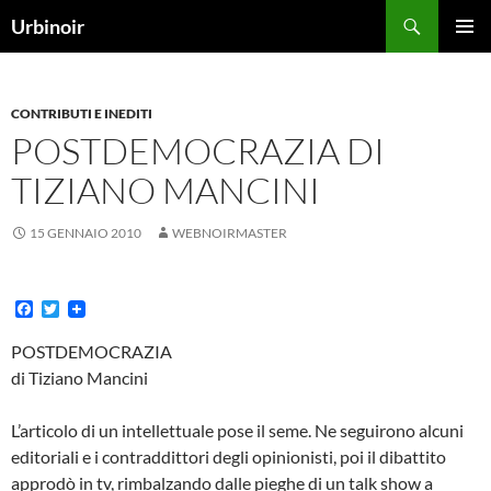
Vai
Cerca
Urbinoir
al
MENU
contenuto
PRINCI
CONTRIBUTI E INEDITI
POSTDEMOCRAZIA DI
TIZIANO MANCINI
15 GENNAIO 2010
WEBNOIRMASTER
F
T
a
w
c
i
POSTDEMOCRAZIA
e
t
di Tiziano Mancini
b
t
o
e
o
r
L’articolo di un intellettuale pose il seme. Ne seguirono alcuni
k
editoriali e i contraddittori degli opinionisti, poi il dibattito
approdò in tv, rimbalzando dalle pieghe di un talk show a