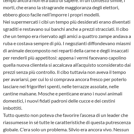
tempo ancora non era dato di sapere. In un contesto simile, i
morti, che erano la stragrande maggioranza degli elettori,
ebbero gioco facile nell’imporre i propri modelli.
Nei supermercati i cibi un tempo più desiderati erano diventati
sgraditi e restavano sui banchi anche a prezzi stracciati. Il cibo
che un tempo era riservato agli amici a quattro zampe andava a
ruba e costava sempre di più. I negozianti diffondevano miasmi
di animale decomposto nei reparti della carne e degli insaccati
per renderli più appetitosi: appena i vermi facevano capolino
quella nuova clientela si accalcava all’acquisto sconsiderato dai
prezzi senza più controllo. Il cibo tuttavia non aveva il tempo
per avariarsi, per cui lo si comprava ancora fresco per poterlo
lasciare nei frigoriferi spenti, nelle terrazze assolate, nelle
cantine malsane. Mosche e penticane erano i nuovi animali
domestici, i nuovi fidati padroni delle cucce e dei cestini
imbottiti.
Tutto questo non poteva che favorire l’ascesa di un leader che
riassumesse in sé tutte le caratteristiche di questa putrescenza
globale. C’era solo un problema. Silvio era ancora vivo. Nessun