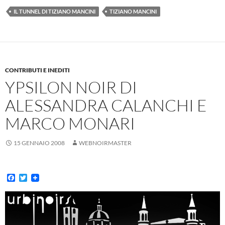
IL TUNNEL DI TIZIANO MANCINI
TIZIANO MANCINI
CONTRIBUTI E INEDITI
YPSILON NOIR DI
ALESSANDRA CALANCHI E
MARCO MONARI
15 GENNAIO 2008
WEBNOIRMASTER
F
T
a
w
c
i
e
t
b
t
o
e