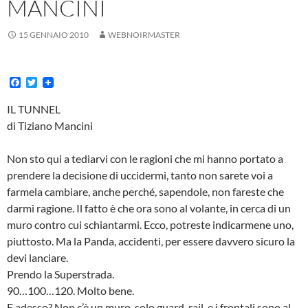
MANCINI
15 GENNAIO 2010
WEBNOIRMASTER
F
T
a
w
c
i
IL TUNNEL
e
t
di Tiziano Mancini
b
t
o
e
o
r
Non sto qui a tediarvi con le ragioni che mi hanno portato a
k
prendere la decisione di uccidermi, tanto non sarete voi a
farmela cambiare, anche perché, sapendole, non fareste che
darmi ragione. Il fatto è che ora sono al volante, in cerca di un
muro contro cui schiantarmi. Ecco, potreste indicarmene uno,
piuttosto. Ma la Panda, accidenti, per essere davvero sicuro la
devi lanciare.
Prendo la Superstrada.
90…100…120. Molto bene.
E adesso? Non c’è un muro, solo guard-rail, e i frontali sono al