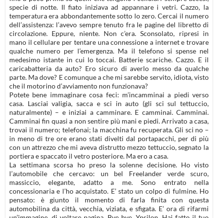
specie di notte. Il fiato iniziava ad appannare i vetri. Cazzo, la
temperatura era abbondantemente sotto lo zero. Cercai il numero
dell’assistenza: l’avevo sempre tenuto fra le pagine del libretto di
circolazione. Eppure, niente. Non c’era. Sconsolato, ripresi in
mano il cellulare per tentare una connessione a internet e trovare
qualche numero per l’emergenza. Ma il telefono si spense nel
medesimo istante in cui lo toccai. Batterie scariche. Cazzo. E il
caricabatteria da auto? Ero sicuro di averlo messo da qualche
parte. Ma dove? E comunque a che mi sarebbe servito, idiota, visto
che il motorino d’avviamento non funzionava?
Potete bene immaginare cosa feci: m’incamminai a piedi verso
casa. Lasciai valigia, sacca e sci in auto (gli sci sul tettuccio,
naturalmente) – e iniziai a camminare. E camminai. Camminai.
Camminai fin quasi a non sentire più mani e piedi. Arrivato a casa,
trovai il numero; telefonai; la macchina fu recuperata. Gli sci no –
in meno di tre ore erano stati divelti dal portapacchi, per di più
con un attrezzo che mi aveva distrutto mezzo tettuccio, segnato la
portiera e spaccato il vetro posteriore. Ma ero a casa.
La settimana scorsa ho preso la solenne decisione. Ho visto
l’automobile che cercavo: un bel Freelander verde scuro,
massiccio, elegante, adatto a me. Sono entrato nella
concessionaria e l’ho acquistato. E’ stato un colpo di fulmine. Ho
pensato: è giunto il momento di farla finita con questa
automobilina da città, vecchia, viziata, e sfigata. E’ ora di rifarmi
un’immagine, di voltare pagina. Bye bye, Ypsilon. Hai fatto il tuo