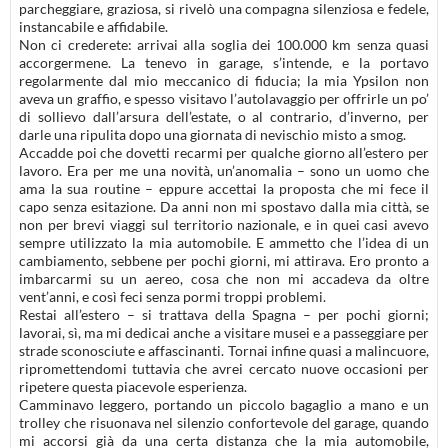
parcheggiare, graziosa, si rivelò una compagna silenziosa e fedele,
instancabile e affidabile.
Non ci crederete: arrivai alla soglia dei 100.000 km senza quasi
accorgermene. La tenevo in garage, s’intende, e la portavo
regolarmente dal mio meccanico di fiducia; la mia Ypsilon non
aveva un graffio, e spesso visitavo l’autolavaggio per offrirle un po’
di sollievo dall’arsura dell’estate, o al contrario, d’inverno, per
darle una ripulita dopo una giornata di nevischio misto a smog.
Accadde poi che dovetti recarmi per qualche giorno all’estero per
lavoro. Era per me una novità, un’anomalia – sono un uomo che
ama la sua routine – eppure accettai la proposta che mi fece il
capo senza esitazione. Da anni non mi spostavo dalla mia città, se
non per brevi viaggi sul territorio nazionale, e in quei casi avevo
sempre utilizzato la mia automobile. E ammetto che l’idea di un
cambiamento, sebbene per pochi giorni, mi attirava. Ero pronto a
imbarcarmi su un aereo, cosa che non mi accadeva da oltre
vent’anni, e così feci senza pormi troppi problemi.
Restai all’estero – si trattava della Spagna – per pochi giorni;
lavorai, sì, ma mi dedicai anche a visitare musei e a passeggiare per
strade sconosciute e affascinanti. Tornai infine quasi a malincuore,
ripromettendomi tuttavia che avrei cercato nuove occasioni per
ripetere questa piacevole esperienza.
Camminavo leggero, portando un piccolo bagaglio a mano e un
trolley che risuonava nel silenzio confortevole del garage, quando
mi accorsi già da una certa distanza che la mia automobile,