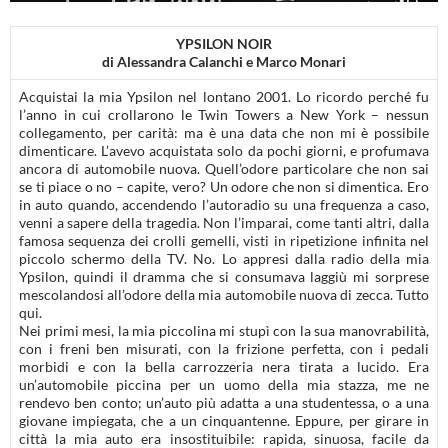
o
r
k
YPSILON NOIR
di Alessandra Calanchi e Marco Monari
Acquistai la mia Ypsilon nel lontano 2001. Lo ricordo perché fu
l’anno in cui crollarono le Twin Towers a New York – nessun
collegamento, per carità: ma è una data che non mi è possibile
dimenticare. L’avevo acquistata solo da pochi giorni, e profumava
ancora di automobile nuova. Quell’odore particolare che non sai
se ti piace o no – capite, vero? Un odore che non si dimentica. Ero
in auto quando, accendendo l’autoradio su una frequenza a caso,
venni a sapere della tragedia. Non l’imparai, come tanti altri, dalla
famosa sequenza dei crolli gemelli, visti in ripetizione infinita nel
piccolo schermo della TV. No. Lo appresi dalla radio della mia
Ypsilon, quindi il dramma che si consumava laggiù mi sorprese
mescolandosi all’odore della mia automobile nuova di zecca. Tutto
qui.
Nei primi mesi, la mia piccolina mi stupì con la sua manovrabilità,
con i freni ben misurati, con la frizione perfetta, con i pedali
morbidi e con la bella carrozzeria nera tirata a lucido. Era
un’automobile piccina per un uomo della mia stazza, me ne
rendevo ben conto; un’auto più adatta a una studentessa, o a una
giovane impiegata, che a un cinquantenne. Eppure, per girare in
città la mia auto era insostituibile: rapida, sinuosa, facile da