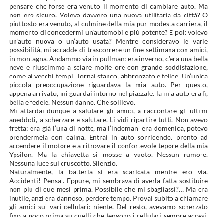
pensare che forse era venuto il momento di cambiare auto. Ma
non ero sicuro. Volevo davvero una nuova utilitaria da città? O
piuttosto era venuto, al culmine della mia pur modesta carriera, il
momento di concedermi un’automobile più potente? E poi: volevo
un’auto nuova o un’auto usata? Mentre consideravo le varie
possibilità, mi accadde di trascorrere un fine settimana con amici,
in montagna. Andammo via in pullman: era inverno, c’era una bella
neve e riuscimmo a sciare molte ore con grande soddisfazione,
come ai vecchi tempi. Tornai stanco, abbronzato e felice. Un’unica
piccola preoccupazione riguardava la mia auto. Per questo,
appena arrivato, mi guardai intorno nel piazzale: la mia auto era lì,
bella e fedele. Nessun danno. Che sollievo.
Mi attardai dunque a salutare gli amici, a raccontare gli ultimi
aneddoti, a scherzare e salutare. Li vidi ripartire tutti. Non avevo
fretta: era già l’una di notte, ma l’indomani era domenica, potevo
prendermela con calma. Entrai in auto sorridendo, pronto ad
accendere il motore e a ritrovare il confortevole tepore della mia
Ypsilon. Ma la chiavetta si mosse a vuoto. Nessun rumore.
Nessuna luce sul cruscotto. Silenzio.
Naturalmente, la batteria si era scaricata mentre ero via.
Accidenti! Pensai. Eppure, mi sembrava di averla fatta sostituire
non più di due mesi prima. Possibile che mi sbagliassi?… Ma era
inutile, anzi era dannoso, perdere tempo. Provai subito a chiamare
gli amici sui vari cellulari: niente. Del resto, avevamo scherzato
fino a poco prima su quelli che tengono i cellulari sempre accesi,