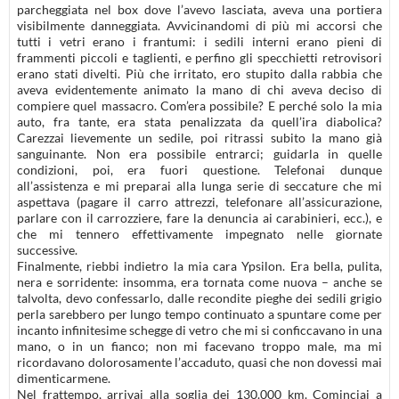
parcheggiata nel box dove l’avevo lasciata, aveva una portiera
visibilmente danneggiata. Avvicinandomi di più mi accorsi che
tutti i vetri erano i frantumi: i sedili interni erano pieni di
frammenti piccoli e taglienti, e perfino gli specchietti retrovisori
erano stati divelti. Più che irritato, ero stupito dalla rabbia che
aveva evidentemente animato la mano di chi aveva deciso di
compiere quel massacro. Com’era possibile? E perché solo la mia
auto, fra tante, era stata penalizzata da quell’ira diabolica?
Carezzai lievemente un sedile, poi ritrassi subito la mano già
sanguinante. Non era possibile entrarci; guidarla in quelle
condizioni, poi, era fuori questione. Telefonai dunque
all’assistenza e mi preparai alla lunga serie di seccature che mi
aspettava (pagare il carro attrezzi, telefonare all’assicurazione,
parlare con il carrozziere, fare la denuncia ai carabinieri, ecc.), e
che mi tennero effettivamente impegnato nelle giornate
successive.
Finalmente, riebbi indietro la mia cara Ypsilon. Era bella, pulita,
nera e sorridente: insomma, era tornata come nuova – anche se
talvolta, devo confessarlo, dalle recondite pieghe dei sedili grigio
perla sarebbero per lungo tempo continuato a spuntare come per
incanto infinitesime schegge di vetro che mi si conficcavano in una
mano, o in un fianco; non mi facevano troppo male, ma mi
ricordavano dolorosamente l’accaduto, quasi che non dovessi mai
dimenticarmene.
Nel frattempo, arrivai alla soglia dei 130.000 km. Cominciai a