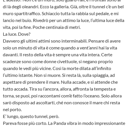
di là degli oleandri. Ecco la galleria. Già, oltre il tunnel c’è un bel
muro spartitraffico. Schiaccio tutta la rabbia sul pedale, e mi
lancio nel buio. Rivedrò per un attimo la luce, l’ultima luce della
vita, poi la fine. Poche centinaia di metri.
La luce. Dove?
Davvero gli ultimi attimi sono interminabili. Pensare di avere
solo un minuto di vita è come quando a vent’anni hai la vita
davanti. Il resto della vita è sempre una vita intera. Certe
scadenze sono come donne civettuole, si negano proprio
quando le vedi più vicine. Così la morte dilata all’infinito
l’ultimo istante. Non si muore. Si resta là, sulla spiaggia, ad
aspettare di prendere il mare. Nulla accade, e si attende che
tutto accada. Tira su l’ancora, allora, affronta la tempesta e
torna, se puoi, poi raccontami com’è fatto l’oceano. Solo allora
sarò disposto ad ascoltarti, ché non conosce il mare chi resta
nel porto.
E’ lungo, questo tunnel, però.
Pareva fosse più corto. La Panda vibra in modo impressionante