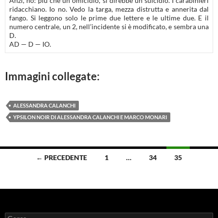
Anzi, no: più che un omicidio, si direbbe un suicidio. I carabinieri
ridacchiano. Io no. Vedo la targa, mezza distrutta e annerita dal
fango. Si leggono solo le prime due lettere e le ultime due. E il
numero centrale, un 2, nell’incidente si è modificato, e sembra una
D.
AD — D — IO.
Immagini collegate:
ALESSANDRA CALANCHI
YPSILON NOIR DI ALESSANDRA CALANCHI E MARCO MONARI
Navigazione
← PRECEDENTE
1
…
34
35
articoli
Ricerca