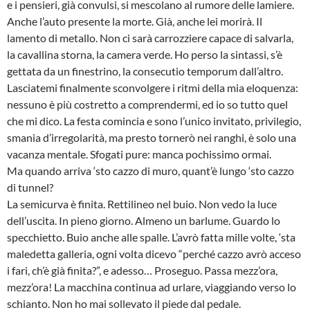
e i pensieri, già convulsi, si mescolano al rumore delle lamiere.
Anche l’auto presente la morte. Già, anche lei morirà. Il
lamento di metallo. Non ci sarà carrozziere capace di salvarla,
la cavallina storna, la camera verde. Ho perso la sintassi, s’è
gettata da un finestrino, la consecutio temporum dall’altro.
Lasciatemi finalmente sconvolgere i ritmi della mia eloquenza:
nessuno è più costretto a comprendermi, ed io so tutto quel
che mi dico. La festa comincia e sono l’unico invitato, privilegio,
smania d’irregolarità, ma presto tornerò nei ranghi, è solo una
vacanza mentale. Sfogati pure: manca pochissimo ormai.
Ma quando arriva ‘sto cazzo di muro, quant’è lungo ‘sto cazzo
di tunnel?
La semicurva è finita. Rettilineo nel buio. Non vedo la luce
dell’uscita. In pieno giorno. Almeno un barlume. Guardo lo
specchietto. Buio anche alle spalle. L’avrò fatta mille volte, ‘sta
maledetta galleria, ogni volta dicevo “perché cazzo avrò acceso
i fari, ch’è già finita?”, e adesso… Proseguo. Passa mezz’ora,
mezz’ora! La macchina continua ad urlare, viaggiando verso lo
schianto. Non ho mai sollevato il piede dal pedale.