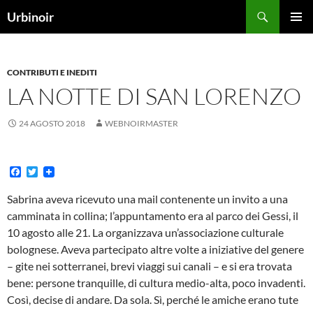
Vai
Cerca
Urbinoir
al
MENU
contenuto
PRINCI
CONTRIBUTI E INEDITI
LA NOTTE DI SAN LORENZO
24 AGOSTO 2018
WEBNOIRMASTER
F
T
a
w
c
i
Sabrina aveva ricevuto una mail contenente un invito a una
e
t
camminata in collina; l’appuntamento era al parco dei Gessi, il
b
t
o
e
10 agosto alle 21. La organizzava un’associazione culturale
o
r
bolognese. Aveva partecipato altre volte a iniziative del genere
k
– gite nei sotterranei, brevi viaggi sui canali – e si era trovata
bene: persone tranquille, di cultura medio-alta, poco invadenti.
Così, decise di andare. Da sola. Sì, perché le amiche erano tute