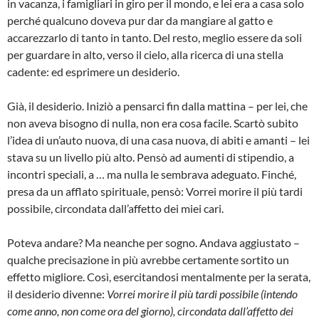
in vacanza, i famigliari in giro per il mondo, e lei era a casa solo
perché qualcuno doveva pur dar da mangiare al gatto e
accarezzarlo di tanto in tanto. Del resto, meglio essere da soli
per guardare in alto, verso il cielo, alla ricerca di una stella
cadente: ed esprimere un desiderio.
Già, il desiderio. Iniziò a pensarci fin dalla mattina – per lei, che
non aveva bisogno di nulla, non era cosa facile. Scartò subito
l’idea di un’auto nuova, di una casa nuova, di abiti e amanti – lei
stava su un livello più alto. Pensò ad aumenti di stipendio, a
incontri speciali, a … ma nulla le sembrava adeguato. Finché,
presa da un afflato spirituale, pensò: Vorrei morire il più tardi
possibile, circondata dall’affetto dei miei cari.
Poteva andare? Ma neanche per sogno. Andava aggiustato –
qualche precisazione in più avrebbe certamente sortito un
effetto migliore. Così, esercitandosi mentalmente per la serata,
il desiderio divenne:
Vorrei morire il più tardi possibile (intendo
come anno, non come ora del giorno), circondata dall’affetto dei