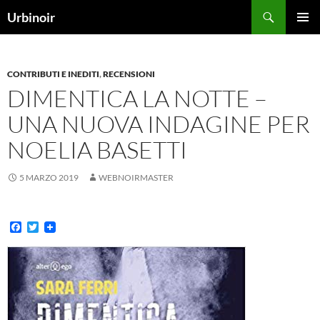
Vai
Cerca
Urbinoir
al
MENU
contenuto
PRINCI
CONTRIBUTI E INEDITI
,
RECENSIONI
DIMENTICA LA NOTTE –
UNA NUOVA INDAGINE PER
NOELIA BASETTI
5 MARZO 2019
WEBNOIRMASTER
F
T
a
w
c
i
e
t
b
t
o
e
o
r
k