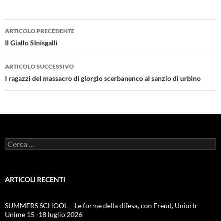
Navigazione
ARTICOLO PRECEDENTE
articolo
Il Giallo SInisgalli
ARTICOLO SUCCESSIVO
I ragazzi del massacro di giorgio scerbanenco al sanzio di urbino
Ricerca
per:
ARTICOLI RECENTI
SUMMERS SCHOOL – Le forme della difesa, con Freud, Uniurb-
Unime 15 -18 luglio 2026