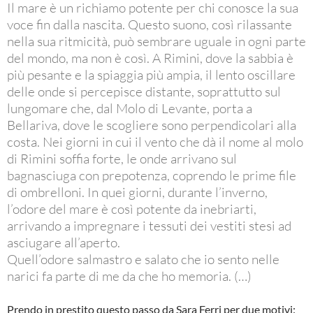
Il mare è un richiamo potente per chi conosce la sua
voce fin dalla nascita. Questo suono, così rilassante
nella sua ritmicità, può sembrare uguale in ogni parte
del mondo, ma non è così. A Rimini, dove la sabbia è
più pesante e la spiaggia più ampia, il lento oscillare
delle onde si percepisce distante, soprattutto sul
lungomare che, dal Molo di Levante, porta a
Bellariva, dove le scogliere sono perpendicolari alla
costa. Nei giorni in cui il vento che dà il nome al molo
di Rimini soffia forte, le onde arrivano sul
bagnasciuga con prepotenza, coprendo le prime file
di ombrelloni. In quei giorni, durante l’inverno,
l’odore del mare è così potente da inebriarti,
arrivando a impregnare i tessuti dei vestiti stesi ad
asciugare all’aperto.
Quell’odore salmastro e salato che io sento nelle
narici fa parte di me da che ho memoria. (…)
Prendo in prestito questo passo da Sara Ferri per due motivi: