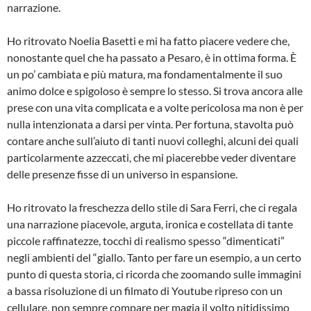
narrazione.
Ho ritrovato Noelia Basetti e mi ha fatto piacere vedere che,
nonostante quel che ha passato a Pesaro, è in ottima forma. È
un po’ cambiata e più matura, ma fondamentalmente il suo
animo dolce e spigoloso è sempre lo stesso. Si trova ancora alle
prese con una vita complicata e a volte pericolosa ma non è per
nulla intenzionata a darsi per vinta. Per fortuna, stavolta può
contare anche sull’aiuto di tanti nuovi colleghi, alcuni dei quali
particolarmente azzeccati, che mi piacerebbe veder diventare
delle presenze fisse di un universo in espansione.
Ho ritrovato la freschezza dello stile di Sara Ferri, che ci regala
una narrazione piacevole, arguta, ironica e costellata di tante
piccole raffinatezze, tocchi di realismo spesso “dimenticati”
negli ambienti del “giallo. Tanto per fare un esempio, a un certo
punto di questa storia, ci ricorda che zoomando sulle immagini
a bassa risoluzione di un filmato di Youtube ripreso con un
cellulare, non sempre compare per magia il volto nitidissimo