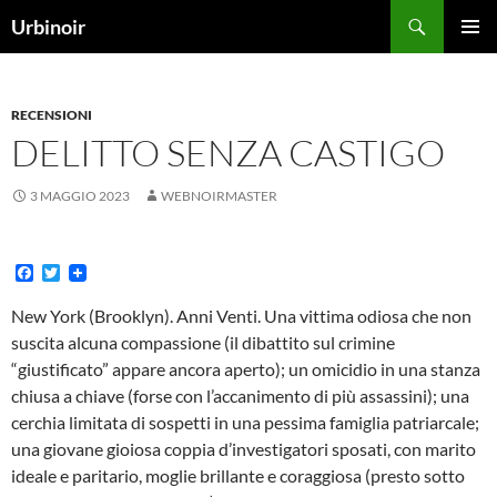
Vai
Cerca
Urbinoir
al
MENU
contenuto
PRINCI
RECENSIONI
DELITTO SENZA CASTIGO
3 MAGGIO 2023
WEBNOIRMASTER
F
T
a
w
c
i
New York (Brooklyn). Anni Venti. Una vittima odiosa che non
e
t
suscita alcuna compassione (il dibattito sul crimine
b
t
o
e
“giustificato” appare ancora aperto); un omicidio in una stanza
o
r
chiusa a chiave (forse con l’accanimento di più assassini); una
k
cerchia limitata di sospetti in una pessima famiglia patriarcale;
una giovane gioiosa coppia d’investigatori sposati, con marito
ideale e paritario, moglie brillante e coraggiosa (presto sotto