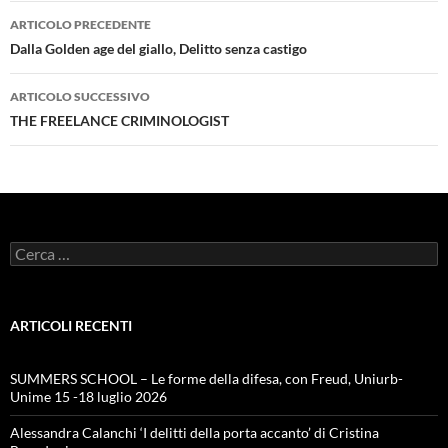
Navigazione
ARTICOLO PRECEDENTE
articolo
Dalla Golden age del giallo, Delitto senza castigo
ARTICOLO SUCCESSIVO
THE FREELANCE CRIMINOLOGIST
Ricerca
per:
ARTICOLI RECENTI
SUMMERS SCHOOL – Le forme della difesa, con Freud, Uniurb-
Unime 15 -18 luglio 2026
Alessandra Calanchi ‘I delitti della porta accanto’ di Cristina