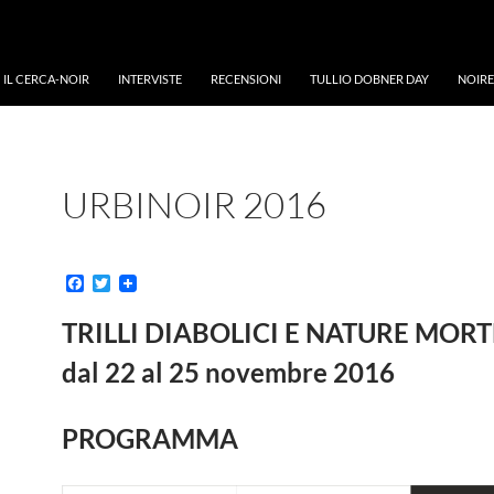
IL CERCA-NOIR
INTERVISTE
RECENSIONI
TULLIO DOBNER DAY
NOIRE
URBINOIR 2016
F
T
a
w
c
i
TRILLI DIABOLICI E NATURE MORT
e
t
b
t
dal 22 al 25 novembre 2016
o
e
o
r
k
PROGRAMMA